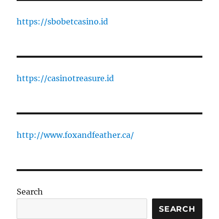
https://sbobetcasino.id
https://casinotreasure.id
http://www.foxandfeather.ca/
Search
SEARCH