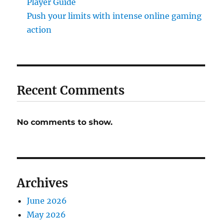
Player Guide
Push your limits with intense online gaming
action
Recent Comments
No comments to show.
Archives
June 2026
May 2026