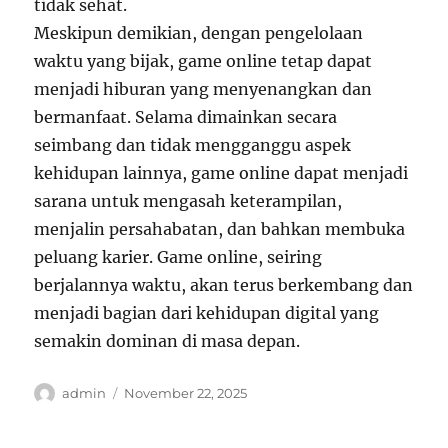
tidak sehat.
Meskipun demikian, dengan pengelolaan
waktu yang bijak, game online tetap dapat
menjadi hiburan yang menyenangkan dan
bermanfaat. Selama dimainkan secara
seimbang dan tidak mengganggu aspek
kehidupan lainnya, game online dapat menjadi
sarana untuk mengasah keterampilan,
menjalin persahabatan, dan bahkan membuka
peluang karier. Game online, seiring
berjalannya waktu, akan terus berkembang dan
menjadi bagian dari kehidupan digital yang
semakin dominan di masa depan.
Author
Posted
admin
November 22, 2025
on