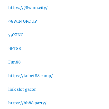
https://78winn.city/
98WIN GROUP
79KING
BET88
Fun88
https://kubet88.camp/
link slot gacor
https://hb88.party/