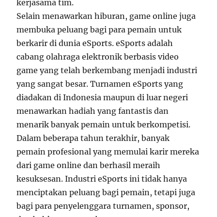
kerjasama tim.
Selain menawarkan hiburan, game online juga
membuka peluang bagi para pemain untuk
berkarir di dunia eSports. eSports adalah
cabang olahraga elektronik berbasis video
game yang telah berkembang menjadi industri
yang sangat besar. Turnamen eSports yang
diadakan di Indonesia maupun di luar negeri
menawarkan hadiah yang fantastis dan
menarik banyak pemain untuk berkompetisi.
Dalam beberapa tahun terakhir, banyak
pemain profesional yang memulai karir mereka
dari game online dan berhasil meraih
kesuksesan. Industri eSports ini tidak hanya
menciptakan peluang bagi pemain, tetapi juga
bagi para penyelenggara turnamen, sponsor,