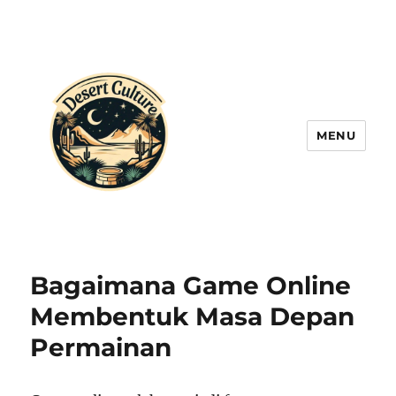
MENU
Bagaimana Game Online
Membentuk Masa Depan
Permainan