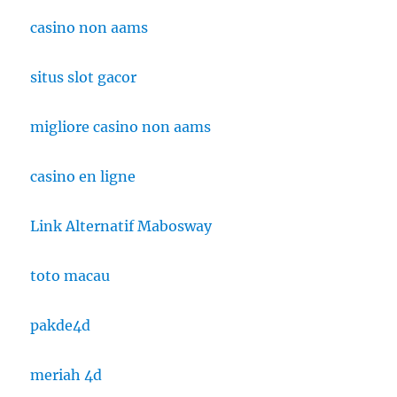
casino non aams
situs slot gacor
migliore casino non aams
casino en ligne
Link Alternatif Mabosway
toto macau
pakde4d
meriah 4d