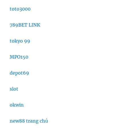
toto3000
789BET LINK
tokyo 99
MPO150
depot69
slot
okwin
new88 trang chủ