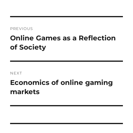
Post
PREVIOUS
navigation
Online Games as a Reflection
Previous
post:
of Society
NEXT
Economics of online gaming
Next
post:
markets