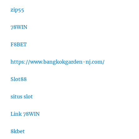
zip55
78WIN
F8BET
https://www.bangkokgarden-nj.com/
Slot88
situs slot
Link 78WIN
8kbet