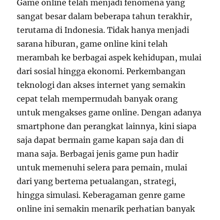
Game online telah menjadi fenomena yang
sangat besar dalam beberapa tahun terakhir,
terutama di Indonesia. Tidak hanya menjadi
sarana hiburan, game online kini telah
merambah ke berbagai aspek kehidupan, mulai
dari sosial hingga ekonomi. Perkembangan
teknologi dan akses internet yang semakin
cepat telah mempermudah banyak orang
untuk mengakses game online. Dengan adanya
smartphone dan perangkat lainnya, kini siapa
saja dapat bermain game kapan saja dan di
mana saja. Berbagai jenis game pun hadir
untuk memenuhi selera para pemain, mulai
dari yang bertema petualangan, strategi,
hingga simulasi. Keberagaman genre game
online ini semakin menarik perhatian banyak