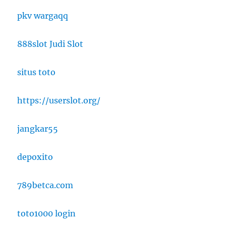
pkv wargaqq
888slot Judi Slot
situs toto
https://userslot.org/
jangkar55
depoxito
789betca.com
toto1000 login